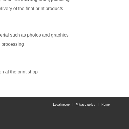
livery of the final print products
terial such as photos and graphics
o processing
n at the print shop
Legal notice
Privacy policy
Home