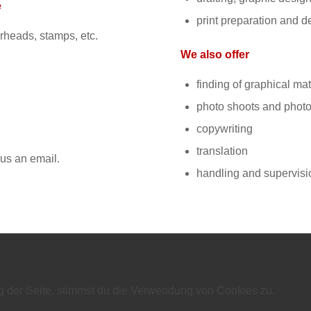
e
print preparation and de
rheads, stamps, etc.
We also offer
finding of graphical ma
photo shoots and phot
copywriting
translation
 us an email.
handling and supervisio
g der Seite, stimmst du die Verwendung von Cookies zu.