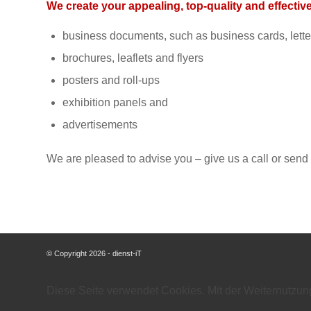
We create your appealing, top-quality and effectiv
business documents, such as business cards, lette
brochures, leaflets and flyers
posters and roll-ups
exhibition panels and
advertisements
We are pleased to advise you – give us a call or send
© Copyright 2026 - dienst-iT
Diese Seite verwendet Cookies. Mit der Weiternutzun