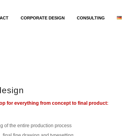
ACT
CORPORATE DESIGN
CONSULTING
design
p for everything from concept to final product:
 of the entire production process
, final fine drawing and typesetting