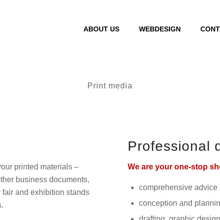
ABOUT US
WEBDESIGN
CONT
Print media
Professional 
our printed materials –
We are your one-stop sho
other business documents,
comprehensive advice
 fair and exhibition stands
conception and planning
.
drafting, graphic design